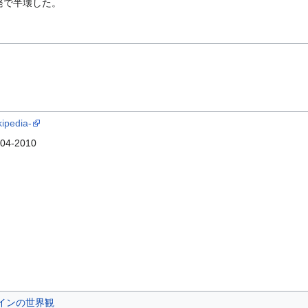
発で半壊した。
edia-
004-2010
インの世界観