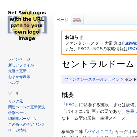
ページ
議論
お知らせ
ファンタシースター 大辞典は
PukiWi
また、PSO2：NGSの攻略情報は
PSO
メインページ
セントラルドーム
新しいファイル
最近の更新
おまかせ表示
ナ
検
ファンタシースターオンライン
>
セント
ヘルプ
ビ
索
ゲ
に
概要
ツール
ー
移
リンク元
『
PSO
』に登場する施設、または設備
シ
動
関連ページの更新状況
「パイオニア計画」の要であり、
惑星
ョ
特別ページ
なドーム型の居住・生活スペース。
ン
印刷用バージョン
この版への固定リンク
に
ページ情報
移民第二陣「
パイオニア2
」がラグオル
移