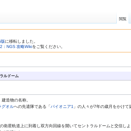
閲覧
ki版
に移転しました。
2：NGS 攻略Wiki
をご覧ください。
ラルドーム
、建造物の名称。
ラグオル
への先遣隊である「
パイオニア1
」の人々が7年の歳月をかけて
の衛星軌道上に到着し双方向回線を開いてセントラルドームと交信しよ