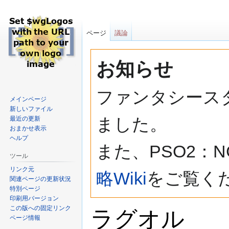
ページ
議論
お知らせ
ファンタシース
メインページ
新しいファイル
ました。
最近の更新
おまかせ表示
ヘルプ
また、PSO2：
ツール
リンク元
略Wiki
をご覧く
関連ページの更新状況
特別ページ
印刷用バージョン
この版への固定リンク
ラグオル
ページ情報