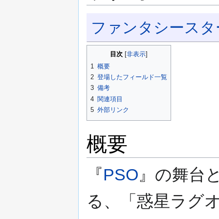
ナ
検
ファンタシースタ
ビ
索
ゲ
に
ー
移
目次
シ
動
1
概要
ョ
2
登場したフィールド一覧
ン
3
備考
に
4
関連項目
移
5
外部リンク
動
概要
『
PSO
』の舞台
る、「惑星ラグ