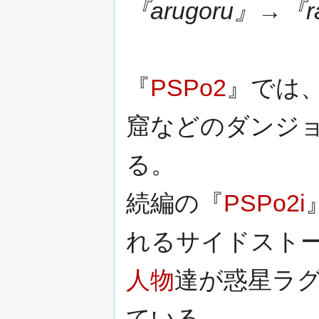
『arugoru』→『r
『
PSPo2
』では
窟などのダンジ
る。
続編の『
PSPo2i
れるサイドスト
人物
達が惑星ラ
ている。