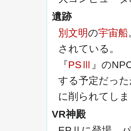
遺跡
別文明
の
宇宙船
されている。
『
PSⅢ
』のNP
する予定だった
に削られてしま
VR神殿
EPⅡに登場。